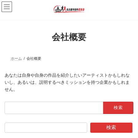
コ
ナ
ン
ビ
テ
ゲ
ン
ー
ツ
シ
へ
ョ
会社概要
ス
ン
キ
に
ッ
移
プ
動
ホーム
会社概要
あなたは自身や自身の作品を紹介したいアーティストかもしれな
いし、あるいは、説明するべきミッションを持つ企業かもしれま
せん。
検
索:
検索