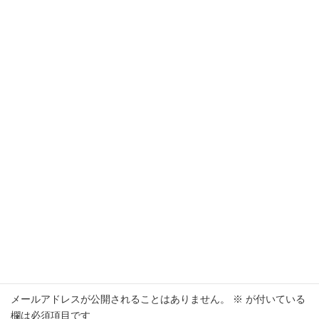
“
Hello world!
” に対して1件のコメントがありま
す。
WordPress コメントの投稿者
より:
2026年4月14日 10:40 PM
こんにちは、これはコメントです。
コメントの承認、編集、削除を始めるにはダッシュボード
の「コメント」画面にアクセスしてください。
コメントのアバターは「
Gravatar
」から取得されます。
返信
コメントを残す
メールアドレスが公開されることはありません。
※
が付いている
欄は必須項目です